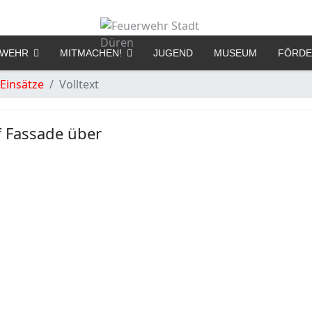
RWEHR
MITMACHEN!
JUGEND
MUSEUM
FÖRDE
Einsätze
Volltext
f Fassade über