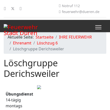
Notruf 112
feuerwehr@dueren.de
Aktuelle Seite:
Startseite
IHRE FEUERWEHR
Ehrenamt
Löschzug 6
Löschgruppe Derichsweiler
Löschgruppe
Derichsweiler
Übungsdienst
14-tägig
montags