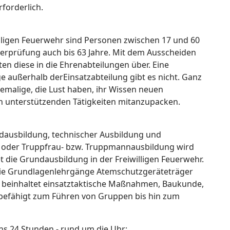
forderlich.
willigen Feuerwehr sind Personen zwischen 17 und 60
Überprüfung auch bis 63 Jahre. Mit dem Ausscheiden
en diese in die Ehrenabteilungen über. Eine
e außerhalb derEinsatzabteilung gibt es nicht. Ganz
emalige, die Lust haben, ihr Wissen neuen
in unterstützenden Tätigkeiten mitanzupacken.
dausbildung, technischer Ausbildung und
oder Truppfrau-­ bzw. Truppmannausbildung wird
 die Grundausbildung in der Freiwilligen Feuerwehr.
 die Grundlagenlehrgänge Atemschutzgeräteträger
 beinhaltet einsatztaktische Maßnahmen, Baukunde,
befähigt zum Führen von Gruppen bis hin zum
ns 24 Stunden - rund um die Uhr: