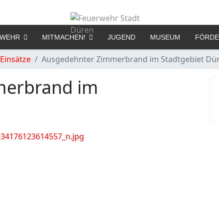
RWEHR
MITMACHEN!
JUGEND
MUSEUM
FÖRDE
Einsätze
Ausgedehnter Zimmerbrand im Stadtgebiet Dü
merbrand im