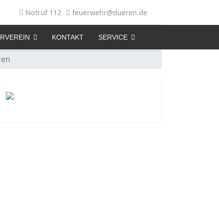
Notruf 112
feuerwehr@dueren.de
RVEREIN
KONTAKT
SERVICE
ren