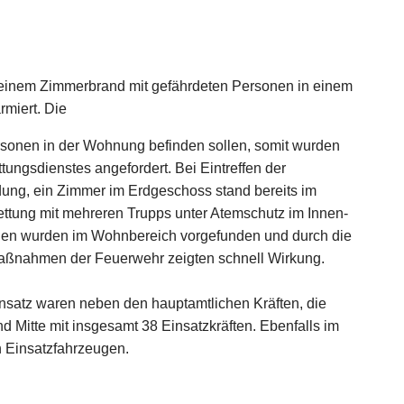
 einem Zimmerbrand mit
gefährdeten Personen in einem
rmiert. Die
rsonen in der W
ohnung befinden sollen, somit wurden
tungsdienstes angefordert. Bei Eintreffen der
dung, ein Zimmer im Erdgeschoss stand bereits im
ttung mit mehreren Trupps unter Atemschutz im
Innen-
onen wurden im Wohnbereich
vorgefunden und durch die
smaßnahmen
der Feuerwehr zeigten schnell Wirkung.
insatz waren neben den hauptamtlichen
Kräften, die
nd Mitte mit insgesamt
38 Einsatzkräften. Ebenfalls im
n
Einsatzfahrzeugen.