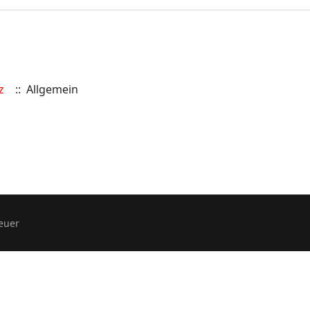
z
:: Allgemein
euer