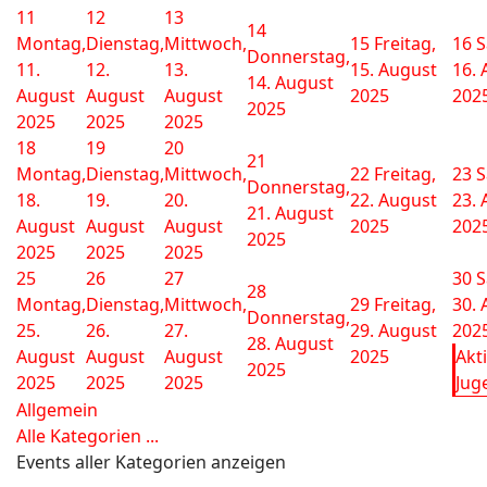
11
12
13
14
Montag,
Dienstag,
Mittwoch,
15
Freitag,
16
S
Donnerstag,
11.
12.
13.
15. August
16. 
14. August
August
August
August
2025
202
2025
2025
2025
2025
18
19
20
21
Montag,
Dienstag,
Mittwoch,
22
Freitag,
23
S
Donnerstag,
18.
19.
20.
22. August
23. 
21. August
August
August
August
2025
202
2025
2025
2025
2025
25
26
27
30
S
28
Montag,
Dienstag,
Mittwoch,
29
Freitag,
30. 
Donnerstag,
25.
26.
27.
29. August
202
28. August
August
August
August
2025
Akt
2025
2025
2025
2025
Juge
Allgemein
Alle Kategorien ...
Events aller Kategorien anzeigen