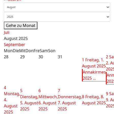
Gehe zu Monat
Juli
August 2025
September
Mon
Die
Mit
Don
Fre
Sam
Son
28
29
30
31
2
Sa
1
Freitag, 1.
2. A
August 2025
202
Annakirmes
Ann
2025 ...
2025
4
5
6
7
Montag,
9
Sa
Dienstag,
Mittwoch,
Donnerstag,
8
Freitag, 8.
4.
9. A
5. August
6. August
7. August
August 2025
August
202
2025
2025
2025
2025