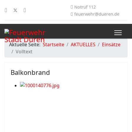
Notruf 112
feuerwehr@dueren.de
Aktuelle Seite:
Startseite
AKTUELLES
Einsätze
Volltext
Balkonbrand